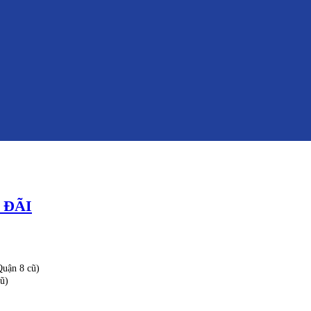
 ĐÃI
uận 8 cũ)
ũ)