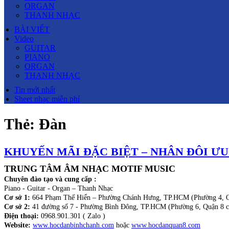
ORGAN
THANH NHẠC
BÀI VIẾT
Video
GUITAR
PIANO
ORGAN
THANH NHẠC
Tin mới nhất
Sheet nhạc miễn phí
Thẻ:
Đàn
KHUYẾN MÃI ĐẶC BIỆT – NHÂN ĐÔI ƯU
TRUNG TÂM ÂM NHẠC MOTIF MUSIC
Chuyên đào tạo và cung cấp :
Piano - Guitar - Organ – Thanh Nhạc
Cơ sở 1:
664 Phạm Thế Hiển – Phường Chánh Hưng, TP.HCM (Phường 4, Q
Cơ sở 2:
41 đường số 7 - Phường Bình Đông, TP.HCM (Phường 6, Quận 8 c
Điện thoại:
0968.901.301 ( Zalo )
Website:
www.hocdanbinhchanh.com
hoặc
www.hocdanquan8.com