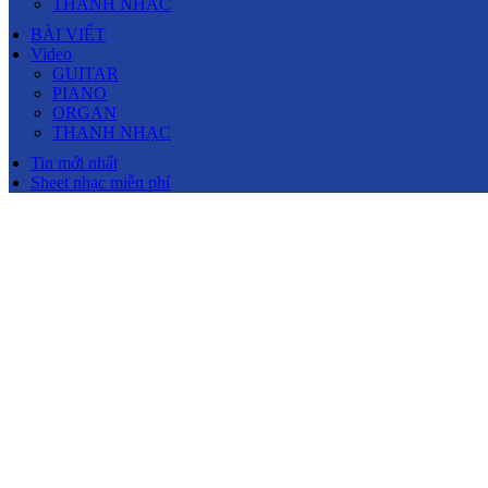
THANH NHẠC
BÀI VIẾT
Video
GUITAR
PIANO
ORGAN
THANH NHẠC
Tin mới nhất
Sheet nhạc miễn phí