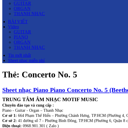
GUITAR
ORGAN
THANH NHẠC
BÀI VIẾT
Video
GUITAR
PIANO
ORGAN
THANH NHẠC
Tin mới nhất
Sheet nhạc miễn phí
Thẻ:
Concerto No. 5
Sheet nhạc Piano Piano Concerto No. 5 (Beeth
TRUNG TÂM ÂM NHẠC MOTIF MUSIC
Chuyên đào tạo và cung cấp :
Piano - Guitar - Organ – Thanh Nhạc
Cơ sở 1:
664 Phạm Thế Hiển – Phường Chánh Hưng, TP.HCM (Phường 4, Q
Cơ sở 2:
41 đường số 7 - Phường Bình Đông, TP.HCM (Phường 6, Quận 8 c
Điện thoại:
0968.901.301 ( Zalo )