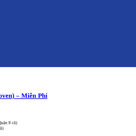
oven) – Miễn Phí
uận 8 cũ)
ũ)