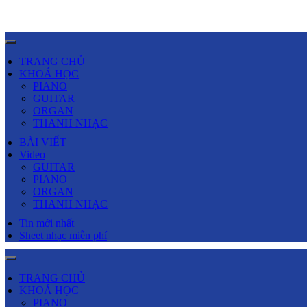
TRANG CHỦ
KHOÁ HỌC
PIANO
GUITAR
ORGAN
THANH NHẠC
BÀI VIẾT
Video
GUITAR
PIANO
ORGAN
THANH NHẠC
Tin mới nhất
Sheet nhạc miễn phí
TRANG CHỦ
KHOÁ HỌC
PIANO