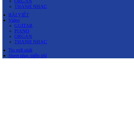
ORGAN
THANH NHẠC
BÀI VIẾT
Video
GUITAR
PIANO
ORGAN
THANH NHẠC
Tin mới nhất
Sheet nhạc miễn phí