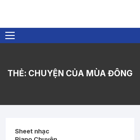
Chuyển
tới
nội
dung
THẺ:
CHUYỆN CỦA MÙA ĐÔNG
Sheet nhạc
Piano Chuyện