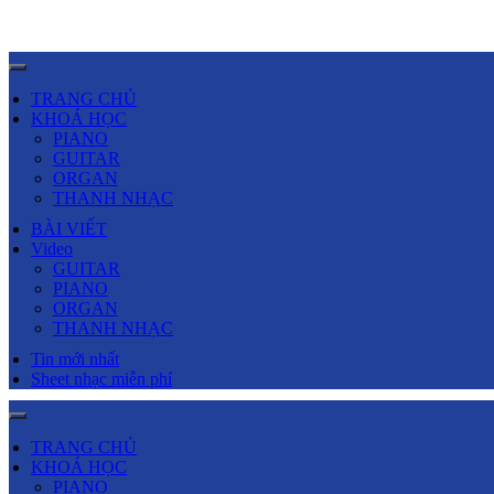
TRANG CHỦ
KHOÁ HỌC
PIANO
GUITAR
ORGAN
THANH NHẠC
BÀI VIẾT
Video
GUITAR
PIANO
ORGAN
THANH NHẠC
Tin mới nhất
Sheet nhạc miễn phí
TRANG CHỦ
KHOÁ HỌC
PIANO