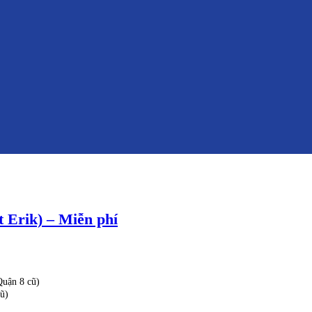
 Erik) – Miễn phí
uận 8 cũ)
ũ)