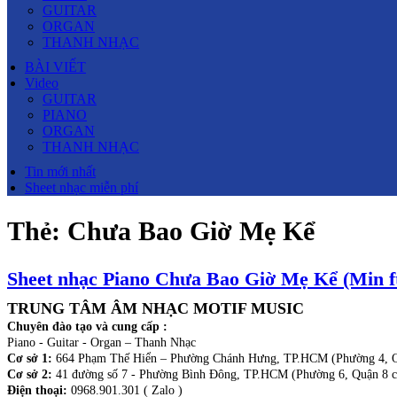
GUITAR
ORGAN
THANH NHẠC
BÀI VIẾT
Video
GUITAR
PIANO
ORGAN
THANH NHẠC
Tin mới nhất
Sheet nhạc miễn phí
Thẻ:
Chưa Bao Giờ Mẹ Kể
Sheet nhạc Piano Chưa Bao Giờ Mẹ Kể (Min ft
TRUNG TÂM ÂM NHẠC MOTIF MUSIC
Chuyên đào tạo và cung cấp :
Piano - Guitar - Organ – Thanh Nhạc
Cơ sở 1:
664 Phạm Thế Hiển – Phường Chánh Hưng, TP.HCM (Phường 4, Q
Cơ sở 2:
41 đường số 7 - Phường Bình Đông, TP.HCM (Phường 6, Quận 8 c
Điện thoại:
0968.901.301 ( Zalo )