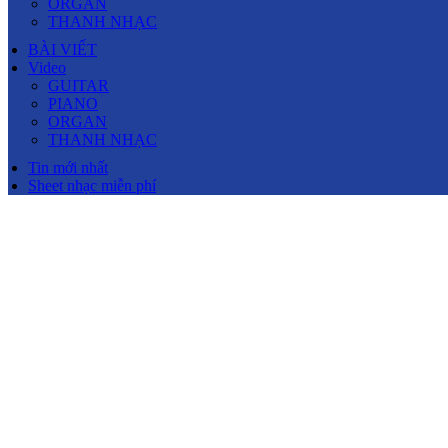
ORGAN
THANH NHẠC
BÀI VIẾT
Video
GUITAR
PIANO
ORGAN
THANH NHẠC
Tin mới nhất
Sheet nhạc miễn phí