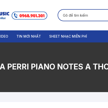
Tìm kiếm:
IDEO
TIN MỚI NHẤT
SHEET NHẠC MIỄN PHÍ
GUITAR
PIANO
A PERRI PIANO NOTES A T
ORGAN
THANH NHẠC