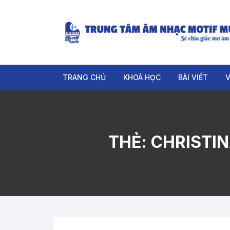
Chuyển
tới
nội
dung
TRANG CHỦ
KHOÁ HỌC
BÀI VIẾT
V
PIANO
GUITAR
THẺ:
CHRISTIN
ORGAN
THANH NHẠC