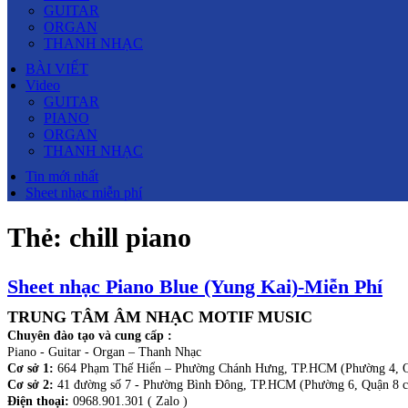
GUITAR
ORGAN
THANH NHẠC
BÀI VIẾT
Video
GUITAR
PIANO
ORGAN
THANH NHẠC
Tin mới nhất
Sheet nhạc miễn phí
Thẻ:
chill piano
Sheet nhạc Piano Blue (Yung Kai)-Miễn Phí
TRUNG TÂM ÂM NHẠC MOTIF MUSIC
Chuyên đào tạo và cung cấp :
Piano - Guitar - Organ – Thanh Nhạc
Cơ sở 1:
664 Phạm Thế Hiển – Phường Chánh Hưng, TP.HCM (Phường 4, Q
Cơ sở 2:
41 đường số 7 - Phường Bình Đông, TP.HCM (Phường 6, Quận 8 c
Điện thoại:
0968.901.301 ( Zalo )