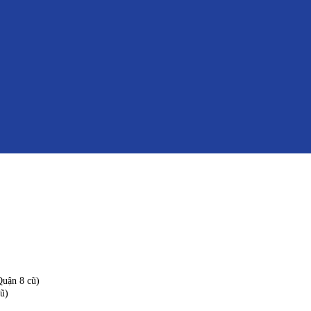
uận 8 cũ)
ũ)