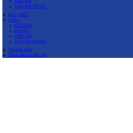
ORGAN
THANH NHẠC
BÀI VIẾT
Video
GUITAR
PIANO
ORGAN
THANH NHẠC
Tin mới nhất
Sheet nhạc miễn phí