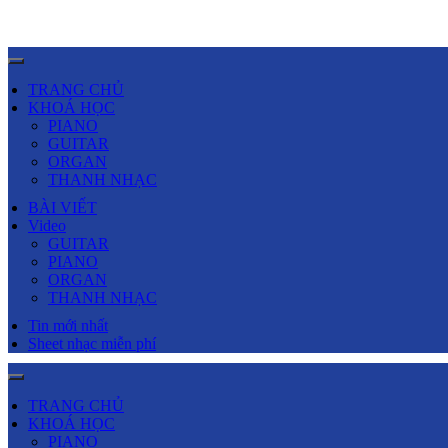
TRANG CHỦ
KHOÁ HỌC
PIANO
GUITAR
ORGAN
THANH NHẠC
BÀI VIẾT
Video
GUITAR
PIANO
ORGAN
THANH NHẠC
Tin mới nhất
Sheet nhạc miễn phí
TRANG CHỦ
KHOÁ HỌC
PIANO