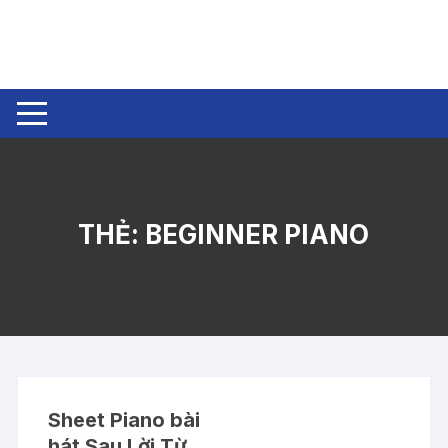
Chuyển
tới
nội
dung
THẺ:
BEGINNER PIANO
Sheet Piano bài
hát Sau Lời Từ