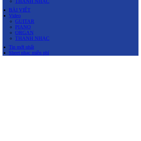
THANH NHẠC
BÀI VIẾT
Video
GUITAR
PIANO
ORGAN
THANH NHẠC
Tin mới nhất
Sheet nhạc miễn phí