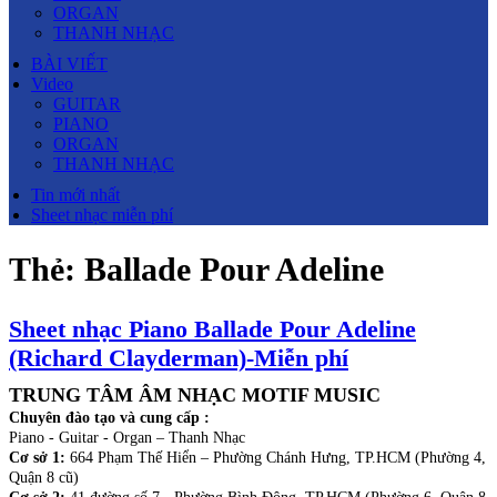
ORGAN
THANH NHẠC
BÀI VIẾT
Video
GUITAR
PIANO
ORGAN
THANH NHẠC
Tin mới nhất
Sheet nhạc miễn phí
Thẻ:
Ballade Pour Adeline
Sheet nhạc Piano Ballade Pour Adeline
(Richard Clayderman)-Miễn phí
TRUNG TÂM ÂM NHẠC MOTIF MUSIC
Chuyên đào tạo và cung cấp :
Piano - Guitar - Organ – Thanh Nhạc
Cơ sở 1:
664 Phạm Thế Hiển – Phường Chánh Hưng, TP.HCM (Phường 4,
Quận 8 cũ)