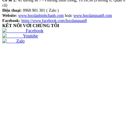
Cơ sở 2:
41 đường số 7 - Phường Bình Đông, TP.HCM (Phường 6, Quận 8
cũ)
Điện thoại:
0968.901.301 ( Zalo )
Website:
www.hocdanbinhchanh.com
hoặc
www.hocdanquan8.com
Facebook:
https://www.facebook.com/hocdanquan8
KẾT NỐI VỚI CHÚNG TÔI
Facebook
Youtube
Zalo