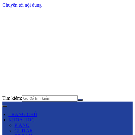
Chuyển tới nội dung
Tìm kiếm:
TRANG CHỦ
KHOÁ HỌC
PIANO
GUITAR