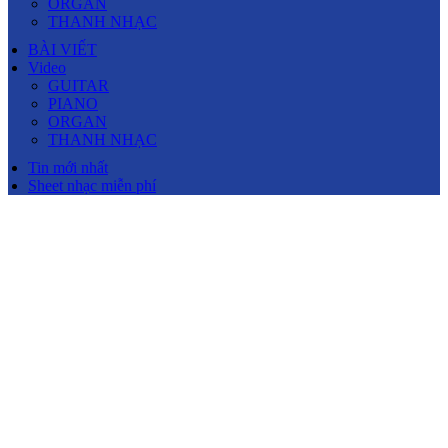
ORGAN
THANH NHẠC
BÀI VIẾT
Video
GUITAR
PIANO
ORGAN
THANH NHẠC
Tin mới nhất
Sheet nhạc miễn phí