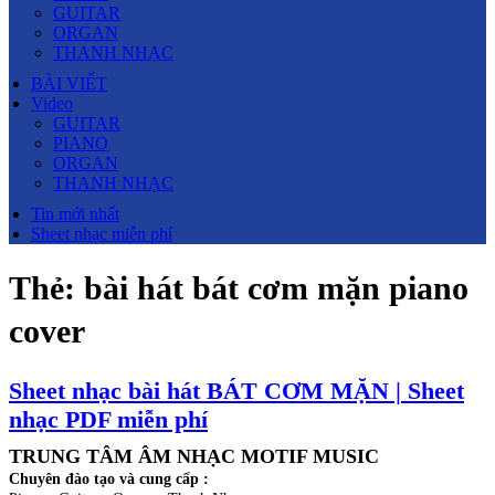
GUITAR
ORGAN
THANH NHẠC
BÀI VIẾT
Video
GUITAR
PIANO
ORGAN
THANH NHẠC
Tin mới nhất
Sheet nhạc miễn phí
Thẻ:
bài hát bát cơm mặn piano
cover
Sheet nhạc bài hát BÁT CƠM MẶN | Sheet
nhạc PDF miễn phí
TRUNG TÂM ÂM NHẠC MOTIF MUSIC
Chuyên đào tạo và cung cấp :