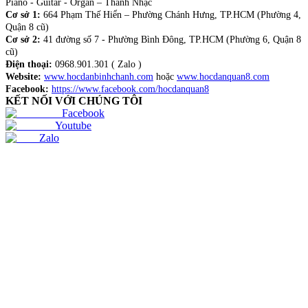
Piano - Guitar - Organ – Thanh Nhạc
Cơ sở 1:
664 Phạm Thế Hiển – Phường Chánh Hưng, TP.HCM (Phường 4,
Quận 8 cũ)
Cơ sở 2:
41 đường số 7 - Phường Bình Đông, TP.HCM (Phường 6, Quận 8
cũ)
Điện thoại:
0968.901.301 ( Zalo )
Website:
www.hocdanbinhchanh.com
hoặc
www.hocdanquan8.com
Facebook:
https://www.facebook.com/hocdanquan8
KẾT NỐI VỚI CHÚNG TÔI
Facebook
Youtube
Zalo