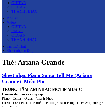
GUITAR
ORGAN
THANH NHẠC
BÀI VIẾT
Video
GUITAR
PIANO
ORGAN
THANH NHẠC
Tin mới nhất
Sheet nhạc miễn phí
Thẻ:
Ariana Grande
Sheet nhạc Piano Santa Tell Me (Ariana
Grande)- Miễn Phí
TRUNG TÂM ÂM NHẠC MOTIF MUSIC
Chuyên đào tạo và cung cấp :
Piano - Guitar - Organ – Thanh Nhạc
Cơ sở 1:
664 Phạm Thế Hiển – Phường Chánh Hưng, TP.HCM (Phường 4,