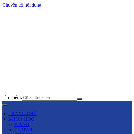
Chuyển tới nội dung
Tìm kiếm:
TRANG CHỦ
KHOÁ HỌC
PIANO
GUITAR