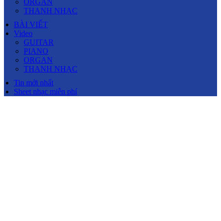
ORGAN
THANH NHẠC
BÀI VIẾT
Video
GUITAR
PIANO
ORGAN
THANH NHẠC
Tin mới nhất
Sheet nhạc miễn phí