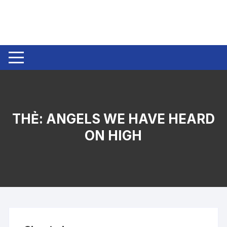
Chuyển
tới
nội
dung
THẺ:
ANGELS WE HAVE HEARD
ON HIGH