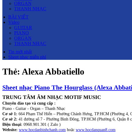
ORGAN
THANH NHẠC
BÀI VIẾT
Video
GUITAR
PIANO
ORGAN
THANH NHẠC
Tin mới nhất
Sheet nhạc miễn phí
Thẻ:
Alexa Abbatiello
Sheet nhạc Piano The Hourglass (Alexa Abbati
TRUNG TÂM ÂM NHẠC MOTIF MUSIC
Chuyên đào tạo và cung cấp :
Piano - Guitar - Organ – Thanh Nhạc
Cơ sở 1:
664 Phạm Thế Hiển – Phường Chánh Hưng, TP.HCM (Phường 4, Q
Cơ sở 2:
41 đường số 7 - Phường Bình Đông, TP.HCM (Phường 6, Quận 8 c
Điện thoại:
0968.901.301 ( Zalo )
Website:
www.hocdanbinhchanh.com
hoặc
www.hocdanquan8.com