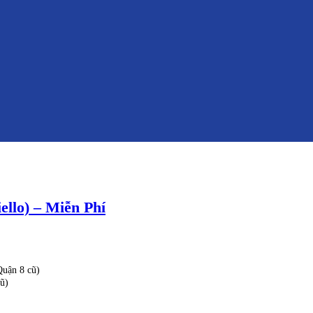
ello) – Miễn Phí
uận 8 cũ)
ũ)