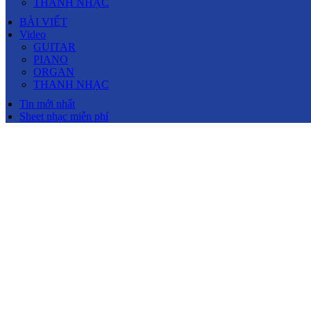
THANH NHẠC
BÀI VIẾT
Video
GUITAR
PIANO
ORGAN
THANH NHẠC
Tin mới nhất
Sheet nhạc miễn phí