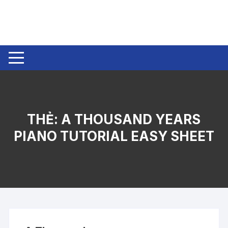
Chuyển
tới
nội
dung
THẺ:
A THOUSAND YEARS
PIANO TUTORIAL EASY SHEET