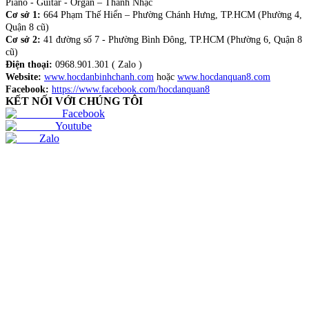
Piano - Guitar - Organ – Thanh Nhạc
Cơ sở 1:
664 Phạm Thế Hiển – Phường Chánh Hưng, TP.HCM (Phường 4,
Quận 8 cũ)
Cơ sở 2:
41 đường số 7 - Phường Bình Đông, TP.HCM (Phường 6, Quận 8
cũ)
Điện thoại:
0968.901.301 ( Zalo )
Website:
www.hocdanbinhchanh.com
hoặc
www.hocdanquan8.com
Facebook:
https://www.facebook.com/hocdanquan8
KẾT NỐI VỚI CHÚNG TÔI
Facebook
Youtube
Zalo