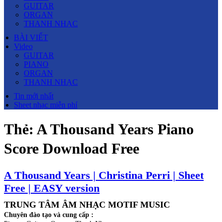
GUITAR
ORGAN
THANH NHẠC
BÀI VIẾT
Video
GUITAR
PIANO
ORGAN
THANH NHẠC
Tin mới nhất
Sheet nhạc miễn phí
Thẻ:
A Thousand Years Piano
Score Download Free
A Thousand Years | Christina Perri | Sheet
Free | EASY version
TRUNG TÂM ÂM NHẠC MOTIF MUSIC
Chuyên đào tạo và cung cấp :