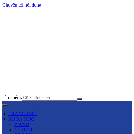
Chuyển tới nội dung
Tìm kiếm:
TRANG CHỦ
KHOÁ HỌC
PIANO
GUITAR